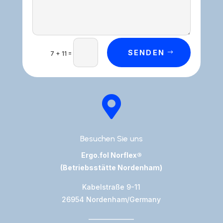
SENDEN
=
7 + 11

Besuchen Sie uns
Ergo.fol Norflex®
(Betriebsstätte Nordenham)
Kabelstraße 9-11
26954 Nordenham/Germany
——————–