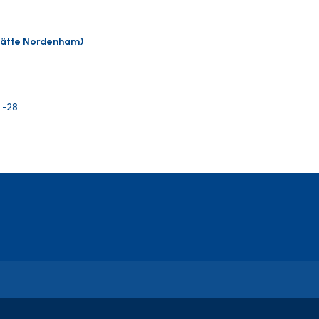
stätte Nordenham)
x -28